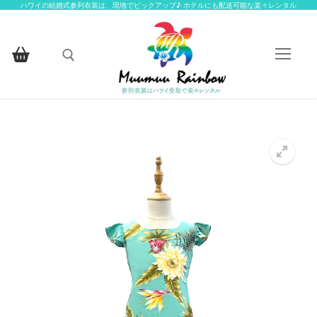
コ
ハワイの結婚式参列衣装は、現地でピックアップ♪ ホテルにも配送可能な楽々レンタル
ン
テ
ン
ツ
へ
検索:
ス
キ
ッ
HOME
プ
楽々レンタルについて
楽々レンタル衣装一覧
楽々レンタル衣装一覧
お客様ギャラリー
アイテムから探す
お問い合わせ
アイテムから探す
お揃いの柄から探す