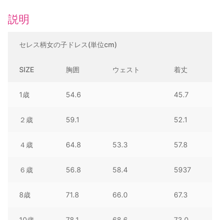
ス
説明
個
セレス柄女の子ドレス(単位cm)
SIZE
胸囲
ウェスト
着丈
1歳
54.6
45.7
２歳
59.1
52.1
４歳
64.8
53.3
57.8
６歳
56.8
58.4
5937
8歳
71.8
66.0
67.3
10歳
78.1
68.6
73.0