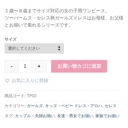
１歳〜８歳までサイズ対応の女の子用ワンピース。
ツーパームス・セレス柄ガールズドレスはお母様、お父様
とお揃いで着れるシリーズです。
サイズ
TPG1
お買い物カゴに追加
-
+
セ
レ
お気に入りに登録
ス
柄
商品コード:
TPG1
女
カテゴリー:
ガールズ
,
キッズ・ベビー ドレス・アロハ
,
セレス
の
子
タグ:
カップル・夫婦お揃い
,
友達・男女でお揃い
,
家族でお揃い
ド
レ