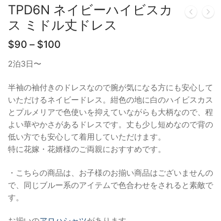
TPD6N ネイビーハイビスカ
ス ミドル丈ドレス
価
$
90
–
$
100
格
帯:
2泊3日〜
$90
–
半袖の袖付きのドレスなので腕が気になる方にも安心して
$100
いただけるネイビードレス。紺色の地に白のハイビスカス
とプルメリアで色使いを抑えていながらも大柄なので、程
よい華やかさがあるドレスです。丈も少し短めなので背の
低い方でも安心して着用していただけます。
特に花嫁・花婿様のご両親におすすめです。
・こちらの商品は、お子様のお揃い商品はございませんの
で、同じブルー系のアイテムで色合わせをされると素敵で
す。
お揃いの
アロハシャツ
があります。