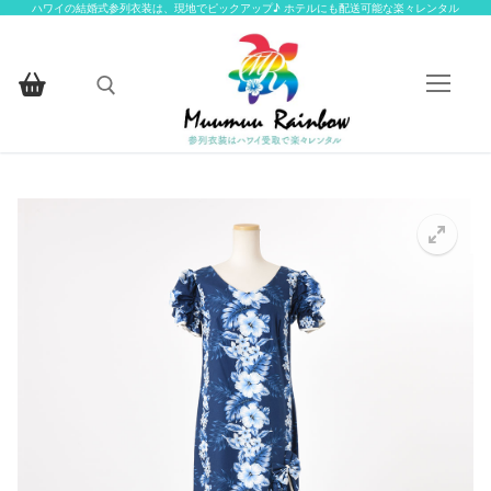
コ
ハワイの結婚式参列衣装は、現地でピックアップ♪ ホテルにも配送可能な楽々レンタル
ン
テ
ン
ツ
へ
検索:
ス
キ
ッ
HOME
プ
楽々レンタルについて
楽々レンタル衣装一覧
楽々レンタル衣装一覧
お客様ギャラリー
アイテムから探す
お問い合わせ
アイテムから探す
お揃いの柄から探す