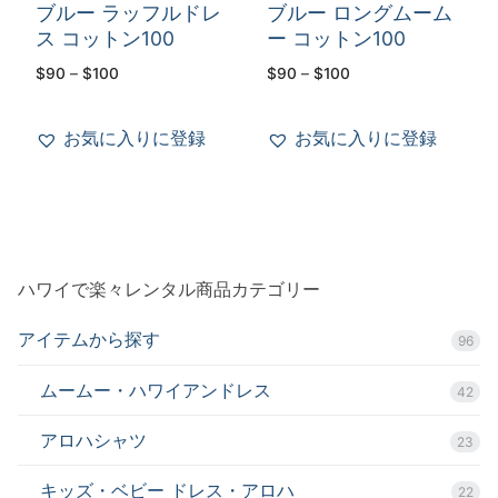
ブルー ラッフルドレ
ブルー ロングムーム
ス コットン100
ー コットン100
価
価
$
90
–
$
100
$
90
–
$
100
格
格
帯:
帯:
$90
$90
–
–
お気に入りに登録
お気に入りに登録
$100
$100
ハワイで楽々レンタル商品カテゴリー
アイテムから探す
96
ムームー・ハワイアンドレス
42
アロハシャツ
23
キッズ・ベビー ドレス・アロハ
22