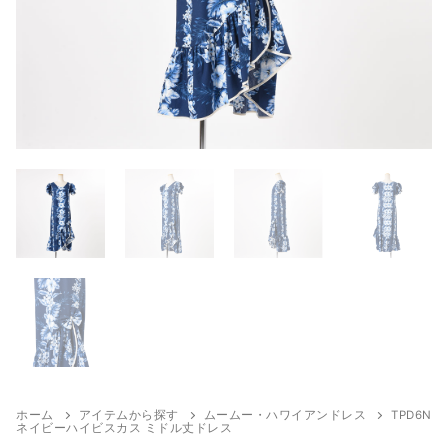
検
索:
アロハシャツ
お揃いの柄から探す
お揃いの色から探す
アロハシャツ
ムームー・ハワイアンドレス
セレス
お揃いの色から探す
大きいサイズ（2XL〜）
パンツ
キッズ・ベビー ドレス・アロハ
ハイビスカス
レッド（赤）
ホテル追加配送料
キッズ・ベビー ドレス・アロハ
ハイビスカスB
靴・バッグ・アクセサリ
ピンク（桃）
その他
ボーイズ
プルメリア
ブルー（青・水色）
ガールズ
トロピカル柄
パープル（紫）
ベビー
レイ
グリーン（緑）
ホーム
アイテムから探す
ムームー・ハワイアンドレス
TPD6N
ネイビーハイビスカス ミドル丈ドレス