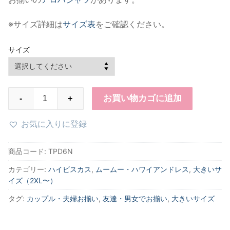
※サイズ詳細は
サイズ表
をご確認ください。
サイズ
TPD6N
お買い物カゴに追加
-
+
ネ
イ
お気に入りに登録
ビ
ー
商品コード:
TPD6N
ハ
カテゴリー:
ハイビスカス
,
ムームー・ハワイアンドレス
,
大きいサ
イ
イズ（2XL〜）
ビ
ス
タグ:
カップル・夫婦お揃い
,
友達・男女でお揃い
,
大きいサイズ
カ
ス