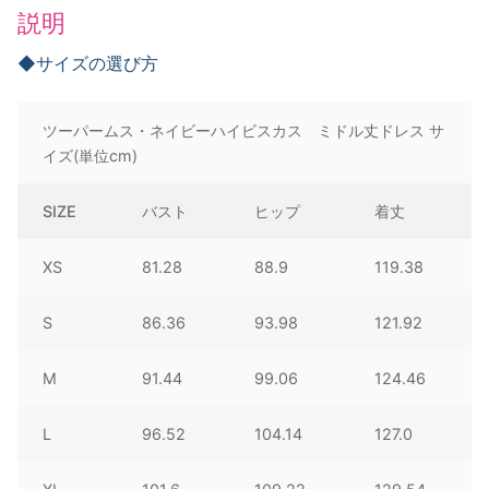
ミ
説明
ド
ル
◆サイズの選び方
丈
ド
ツーパームス・ネイビーハイビスカス ミドル丈ドレス サ
レ
イズ(単位cm)
ス
個
SIZE
バスト
ヒップ
着丈
XS
81.28
88.9
119.38
S
86.36
93.98
121.92
M
91.44
99.06
124.46
L
96.52
104.14
127.0