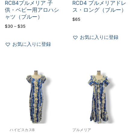
RCB4プルメリア 子
RCD4 プルメリアドレ
供・ベビー用アロハシ
ス・ロング（ブルー）
ャツ（ブルー）
$
65
価
$
30
–
$
35
格
帯:
お気に入りに登録
$30
–
お気に入りに登録
$35
ハイビスカスB
プルメリア