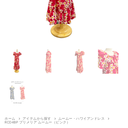
検
索:
アロハシャツ
お揃いの柄から探す
お揃いの色から探す
アロハシャツ
ムームー・ハワイアンドレス
セレス
お揃いの色から探す
大きいサイズ（2XL〜）
パンツ
キッズ・ベビー ドレス・アロハ
ハイビスカス
レッド（赤）
ホテル追加配送料
キッズ・ベビー ドレス・アロハ
ハイビスカスB
靴・バッグ・アクセサリ
ピンク（桃）
その他
ボーイズ
プルメリア
ブルー（青・水色）
ガールズ
トロピカル柄
パープル（紫）
ベビー
レイ
グリーン（緑）
ホーム
アイテムから探す
ムームー・ハワイアンドレス
RCD4BP プリメリア ムームー（ピンク）