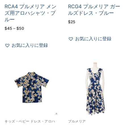
RCA4 プルメリア メン
RCG4 プルメリア ガー
ズ用アロハシャツ・ブ
ルズドレス・ブルー
ルー
$
25
価
$
45
–
$
50
格
帯:
お気に入りに登録
$45
–
お気に入りに登録
$50
キッズ・ベビー ドレス・アロハ
プルメリア