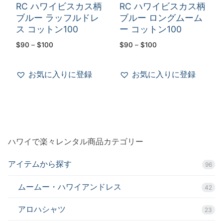
RC ハワイビスカス柄
RC ハワイビスカス柄
ブルー ラッフルドレ
ブルー ロングムーム
ス コットン100
ー コットン100
価
価
$
90
–
$
100
$
90
–
$
100
格
格
帯:
帯:
$90
$90
–
–
お気に入りに登録
お気に入りに登録
$100
$100
ハワイで楽々レンタル商品カテゴリー
アイテムから探す
96
ムームー・ハワイアンドレス
42
アロハシャツ
23