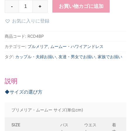
RCD4BP
お買い物カゴに追加
-
+
プ
リ
お気に入りに登録
メ
リ
商品コード:
RCD4BP
ア
カテゴリー:
プルメリア
,
ムームー・ハワイアンドレス
ム
ー
タグ:
カップル・夫婦お揃い
,
友達・男女でお揃い
,
家族でお揃い
ム
ー
（ピ
説明
ン
ク）
◆サイズの選び方
個
プリメリア・ムームー サイズ(単位cm)
SIZE
バス
ウエス
着