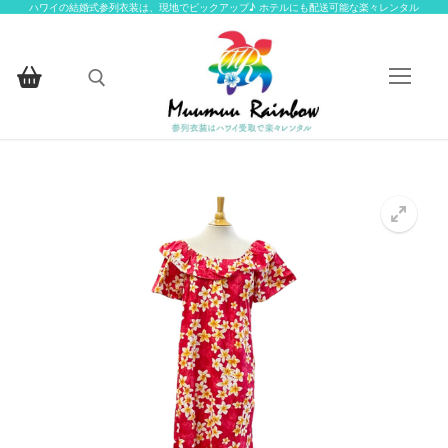
コ
ハワイの結婚式参列衣装は、現地でピックアップ♪ ホテルにも配送可能な楽々レンタル
ン
テ
ン
ツ
へ
検索:
ス
キ
ッ
HOME
プ
楽々レンタルについて
楽々レンタル衣装一覧
楽々レンタル衣装一覧
お客様ギャラリー
アイテムから探す
お問い合わせ
アイテムから探す
お揃いの柄から探す