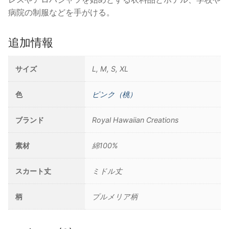
病院の制服などを手がける。
追加情報
サイズ
L, M, S, XL
色
ピンク（桃）
ブランド
Royal Hawaiian Creations
素材
綿100%
スカート丈
ミドル丈
柄
プルメリア柄