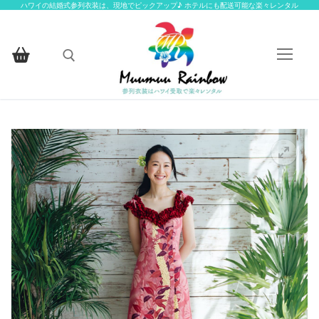
コ
ハワイの結婚式参列衣装は、現地でピックアップ♪ ホテルにも配送可能な楽々レンタル
ン
テ
ン
ツ
へ
検索:
ス
キ
ッ
HOME
プ
楽々レンタルについて
楽々レンタル衣装一覧
楽々レンタル衣装一覧
お客様ギャラリー
アイテムから探す
お問い合わせ
アイテムから探す
お揃いの柄から探す