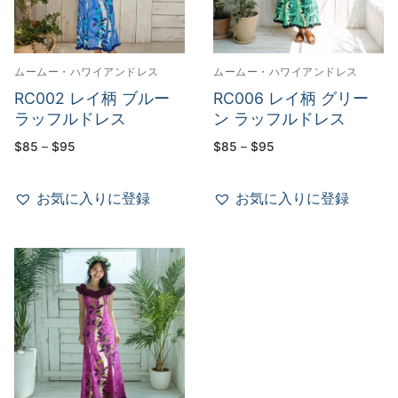
ムームー・ハワイアンドレス
ムームー・ハワイアンドレス
RC002 レイ柄 ブルー
RC006 レイ柄 グリー
ラッフルドレス
ン ラッフルドレス
価
価
$
85
–
$
95
$
85
–
$
95
格
格
帯:
帯:
$85
$85
–
–
お気に入りに登録
お気に入りに登録
$95
$95