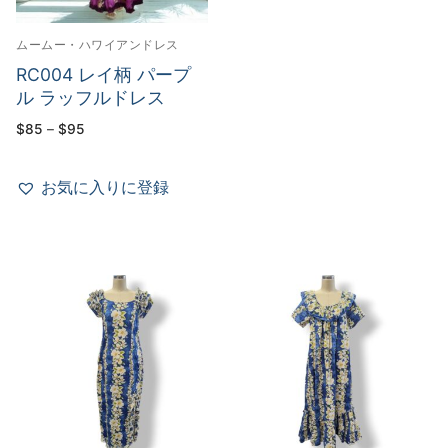
ムームー・ハワイアンドレス
RC004 レイ柄 パープ
ル ラッフルドレス
価
$
85
–
$
95
格
帯:
$85
–
お気に入りに登録
$95