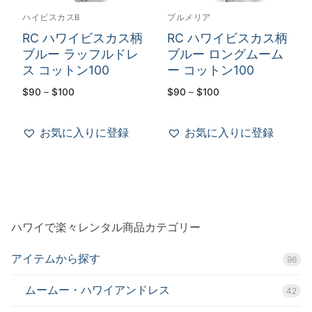
ハイビスカスB
プルメリア
RC ハワイビスカス柄
RC ハワイビスカス柄
ブルー ラッフルドレ
ブルー ロングムーム
ス コットン100
ー コットン100
価
価
$
90
–
$
100
$
90
–
$
100
格
格
帯:
帯:
$90
$90
–
–
お気に入りに登録
お気に入りに登録
$100
$100
ハワイで楽々レンタル商品カテゴリー
アイテムから探す
96
ムームー・ハワイアンドレス
42