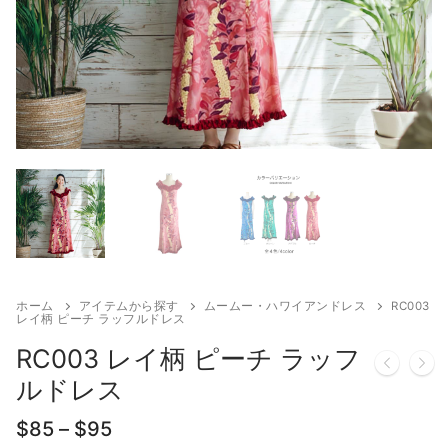
検
索:
アロハシャツ
お揃いの柄から探す
お揃いの色から探す
アロハシャツ
ムームー・ハワイアンドレス
セレス
お揃いの色から探す
大きいサイズ（2XL〜）
パンツ
キッズ・ベビー ドレス・アロハ
ハイビスカス
レッド（赤）
ホテル追加配送料
キッズ・ベビー ドレス・アロハ
ハイビスカスB
靴・バッグ・アクセサリ
ピンク（桃）
その他
ボーイズ
プルメリア
ブルー（青・水色）
ガールズ
トロピカル柄
パープル（紫）
ベビー
レイ
グリーン（緑）
ホーム
アイテムから探す
ムームー・ハワイアンドレス
RC003
レイ柄 ピーチ ラッフルドレス
RC003 レイ柄 ピーチ ラッフ
ルドレス
価
$
85
–
$
95
格