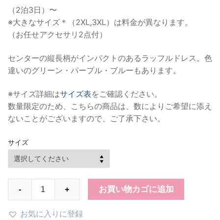
帯:
（2泊3日）〜
$85
※大きなサイズ＊（2XL,3XL）は料金が異なります。
–
（お任せアクセサリ2点付）
$95
センターの縦長柄がインパクトのあるラッフルドレス。色
違いのグリーン・パープル・ブルーもあります。
※サイズ詳細は
サイズ表
をご確認ください。
数量限定のため、こちらの商品は、数によりご希望に添え
ないことがございますので、ご了承下さい。
サイズ
RC003
お買い物カゴに追加
-
+
レ
イ
お気に入りに登録