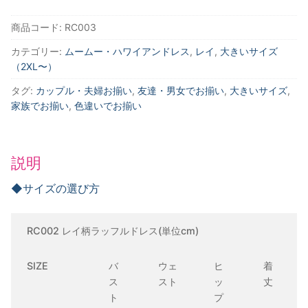
柄
ピ
商品コード:
RC003
ー
カテゴリー:
ムームー・ハワイアンドレス
,
レイ
,
大きいサイズ
チ
（2XL〜）
ラ
ッ
タグ:
カップル・夫婦お揃い
,
友達・男女でお揃い
,
大きいサイズ
,
フ
家族でお揃い
,
色違いでお揃い
ル
ド
レ
説明
ス
◆サイズの選び方
個
RC002 レイ柄ラッフルドレス(単位cm)
SIZE
バ
ウェ
ヒ
着
ス
スト
ッ
丈
ト
プ