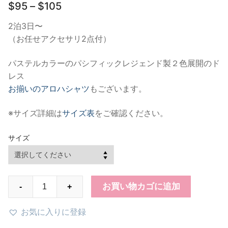
価
$
95
–
$
105
格
帯:
2泊3日〜
$95
（お任せアクセサリ2点付）
–
$105
パステルカラーのパシフィックレジェンド製２色展開のド
レス
お揃いのアロハシャツ
もございます。
※サイズ詳細は
サイズ表
をご確認ください。
サイズ
PLD2P(PL003)
お買い物カゴに追加
-
+
ハ
イ
お気に入りに登録
ビ