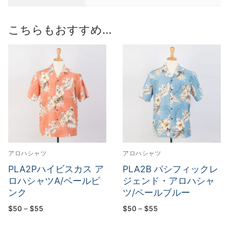
こちらもおすすめ…
アロハシャツ
アロハシャツ
PLA2Pハイビスカス ア
PLA2B パシフィックレ
ロハシャツA/ペールピ
ジェンド・アロハシャ
ンク
ツ/ペールブルー
価
価
$
50
–
$
55
$
50
–
$
55
格
格
帯:
帯:
$50
$50