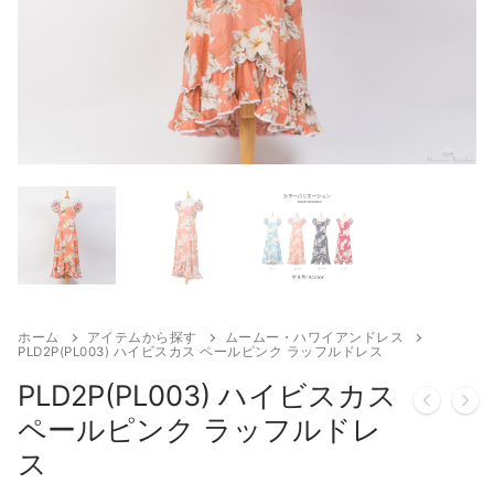
検
索:
アロハシャツ
お揃いの柄から探す
お揃いの色から探す
アロハシャツ
ムームー・ハワイアンドレス
セレス
お揃いの色から探す
大きいサイズ（2XL〜）
パンツ
キッズ・ベビー ドレス・アロハ
ハイビスカス
レッド（赤）
ホテル追加配送料
キッズ・ベビー ドレス・アロハ
ハイビスカスB
靴・バッグ・アクセサリ
ピンク（桃）
その他
ボーイズ
プルメリア
ブルー（青・水色）
ガールズ
トロピカル柄
パープル（紫）
ベビー
レイ
グリーン（緑）
ホーム
アイテムから探す
ムームー・ハワイアンドレス
PLD2P(PL003) ハイビスカス ペールピンク ラッフルドレス
PLD2P(PL003) ハイビスカス
ペールピンク ラッフルドレ
ス