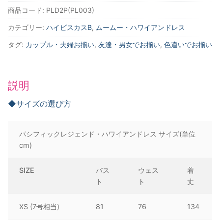
ス
商品コード:
PLD2P(PL003)
カ
カテゴリー:
ハイビスカスB
,
ムームー・ハワイアンドレス
ス
ペ
タグ:
カップル・夫婦お揃い
,
友達・男女でお揃い
,
色違いでお揃い
ー
ル
ピ
説明
ン
ク
◆サイズの選び方
ラ
ッ
パシフィックレジェンド・ハワイアンドレス サイズ(単位
フ
cm)
ル
ド
SIZE
バス
ウェス
着
レ
ト
ト
丈
ス
個
XS (7号相当)
81
76
134