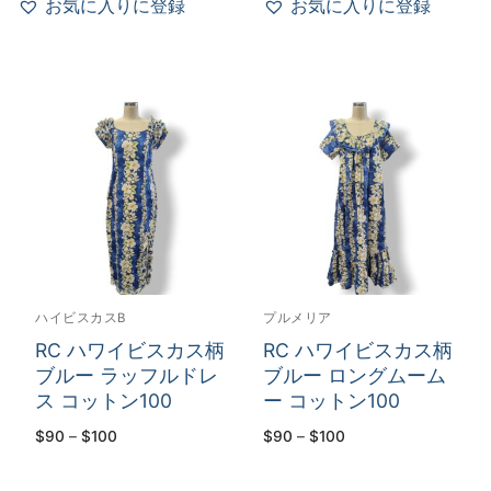
お気に入りに登録
お気に入りに登録
$105
ハイビスカスB
プルメリア
RC ハワイビスカス柄
RC ハワイビスカス柄
ブルー ラッフルドレ
ブルー ロングムーム
ス コットン100
ー コットン100
価
価
$
90
–
$
100
$
90
–
$
100
格
格
帯:
帯:
$90
$90