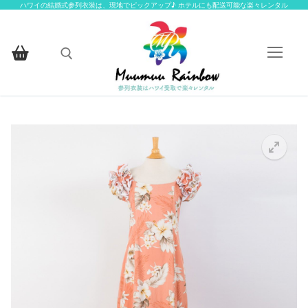
コ
ハワイの結婚式参列衣装は、現地でピックアップ♪ ホテルにも配送可能な楽々レンタル
ン
テ
ン
ツ
へ
検索:
ス
キ
ッ
HOME
プ
楽々レンタルについて
楽々レンタル衣装一覧
楽々レンタル衣装一覧
お客様ギャラリー
アイテムから探す
お問い合わせ
アイテムから探す
お揃いの柄から探す