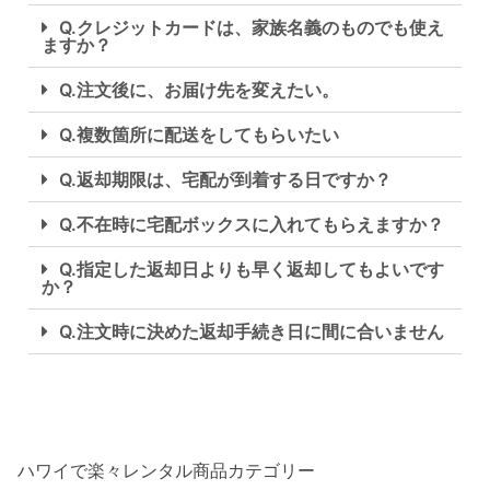
Q.クレジットカードは、家族名義のものでも使え
アロハシャツ
お揃いの柄から探す
お揃いの色から探す
ますか？
アロハシャツ
Q.注文後に、お届け先を変えたい。
ムームー・ハワイアンドレス
セレス
お揃いの色から探す
大きいサイズ（2XL〜）
Q.複数箇所に配送をしてもらいたい
パンツ
キッズ・ベビー ドレス・アロハ
ハイビスカス
レッド（赤）
ホテル追加配送料
Q.返却期限は、宅配が到着する日ですか？
キッズ・ベビー ドレス・アロハ
ハイビスカスB
靴・バッグ・アクセサリ
ピンク（桃）
その他
Q.不在時に宅配ボックスに入れてもらえますか？
ボーイズ
プルメリア
ブルー（青・水色）
Q.指定した返却日よりも早く返却してもよいです
ガールズ
トロピカル柄
パープル（紫）
か？
ベビー
レイ
グリーン（緑）
Q.注文時に決めた返却手続き日に間に合いません
ハワイで楽々レンタル商品カテゴリー