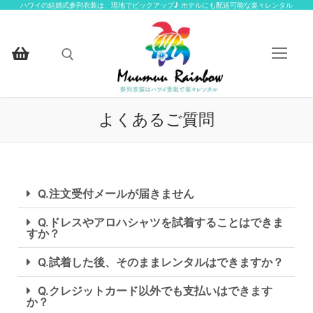
ハワイの結婚式参列衣装は、現地でピックアップ♪ ホテルにも配送可能な楽々レンタル
よくあるご質問
HOME
楽々レンタルについて
Q.注文受付メールが届きません
楽々レンタル衣装一覧
Q.ドレスやアロハシャツを試着することはできま
すか？
楽々レンタル衣装一覧
お客様ギャラリー
Q.試着した後、そのままレンタルはできますか？
アイテムから探す
お問い合わせ
Q.クレジットカード以外でも支払いはできます
か？
アイテムから探す
お揃いの柄から探す